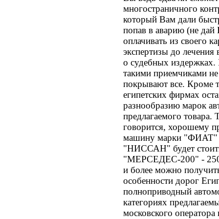
многостраничного конт
который Вам дали быстр
попав в аварию (не дай 
оплачивать из своего к
экспертизы до лечения 
о судебных издержках
такими приемчиками не
покрывают все. Кроме 
египетских фирмах оста
разнообразию марок авт
предлагаемого товара. 
говорится, хорошему пр
машину марки "ФИАТ" м
"НИССАН" будет стоить
"МЕРСЕДЕС-200" - 250
и более можно получит
особенности дорог Егип
полноприводный автомо
категориях предлагаем
московского оператора