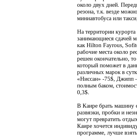
около двух дней. Пере
резона, т.к. везде можн
миниавтобуса или такси
На территории курорта
занимающиеся сдачей ма
как Hilton Fayrous, Sof
рабочие места около ре
решен окончательно, то
который поможет в дан
различных марок в сутк
«Ниссан» -75$, Джипп 
полным баком, стоимост
0,3$.
В Каире брать машину 
развязки, пробки и нез
могут превратить отдых
Каире хочется индивид
программе, лучше взять