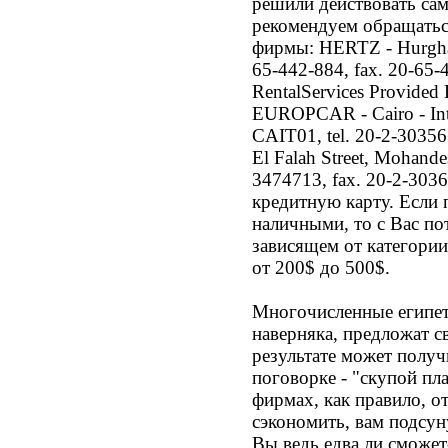
решили действовать сам
рекомендуем обращатьс
фирмы: HERTZ - Hurghada
65-442-884, fax. 20-65-
RentalServices Provide
EUROPCAR - Cairo - Inter
CAIT01, tel. 20-2-30356
El Falah Street, Mohande
3474713, fax. 20-2-303
кредитную карту. Если 
наличными, то с Вас по
зависящем от категори
от 200$ до 500$.
Многочисленные египет
наверняка, предложат с
результате может получ
поговорке - "скупой пл
фирмах, как правило, от
сэкономить, вам подсун
Вы ведь едва ли сможет