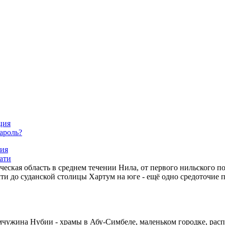
ция
ароль?
ия
ати
ческая область в среднем течении Нила, от первого нильского п
чти до суданской столицы Хартум на юге - ещё одно средоточие 
чужина Нубии - храмы в Абу-Симбеле, маленьком городке, ра