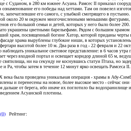
це с Суданом, в 280 км южнее Асуана. Рамсес II приказал сооруд
 ознаменование его победы над хеттами. Там он повелел изгото
и, запечатлевшие его самого, с улыбкой смотрящего в пустыню
той около 20 м окружен многочисленными меньшими фигурами,
нов его большой семьи и детей, которых у него было более 200
ато украшены цветными барельефами. Рядом с большим храмом 
ший храм, посвященный богине Хатор, которой приданы черты
в фасаде храма вырублены глубокие ниши, в которых установлен
фертари высотой более 10 м. Два раза в год - 22 февраля и 22 окт
наблюдать уникальное световое представление: в 6 часов утра 
ет через входной портал и освещает коридор длиной 65 м, веду
 святилища, ни на секунду не коснувшись статуи Птаха, но зад
 и Ра, чтобы затем в течение 12 минут ярко освещать Рамсеса II.
ХХ века была проведена уникальная операция - храмы в Абу-Сим
илены и перенесены на новое, более высокое место - сейчас они 
м дальше от берега, ибо иначе их поглотило бы водохранилище и
озведением Асуанской плотины.
(0)
Рейтинг: