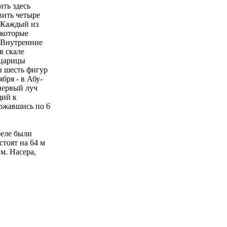
ить здесь
вить четыре
. Каждый из
 которые
. Внутренние
в скале
 царицы
ы шесть фигур
ября - в Абу-
первый луч
щий к
ержавшись по 6
беле были
стоят на 64 м
м. Насера,