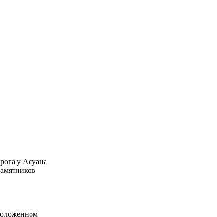
орога у Асуана
памятников
сположенном