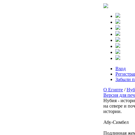
Вход
Регистра
Забыли п
О Египте
/
Нуб
Версия для печ
Нубия - истори
на севере и по
истории.
Абу-Симбел
Подлинная жем