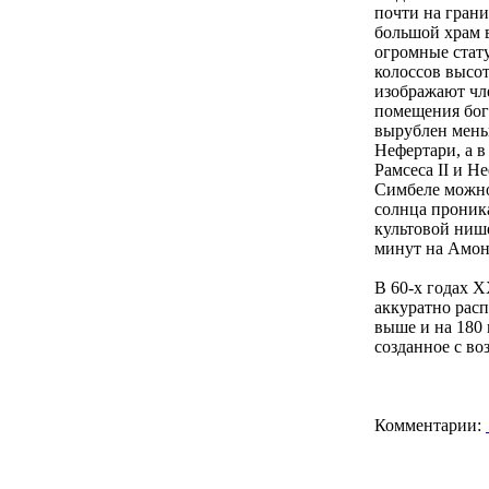
почти на грани
большой храм в
огромные стату
колоссов высо
изображают чле
помещения бог
вырублен мень
Нефертари, а 
Рамсеса II и Не
Симбеле можно 
солнца проника
культовой нише
минут на Амоне
В 60-х годах 
аккуратно расп
выше и на 180 
созданное с в
Комментарии: