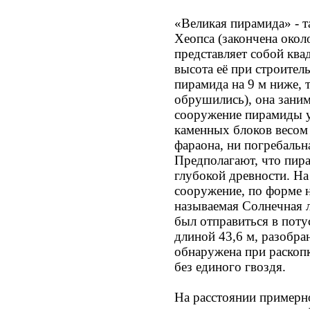
«Великая пирамида» - 
Хеопса (закончена около
представляет собой квад
высота её при строитель
пирамида на 9 м ниже, 
обрушились), она заним
сооружение пирамиды 
каменных блоков весом
фараона, ни погребальн
Предполагают, что пира
глубокой древности. На
сооружение, по форме 
называемая Солнечная л
был отправиться в поту
длиной 43,6 м, разобра
обнаружена при раскопк
без единого гвоздя.
На расстоянии примерн