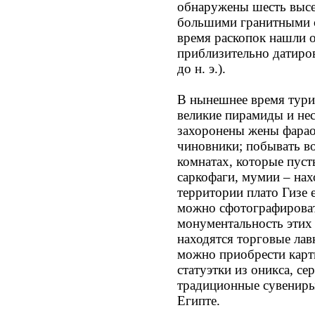
обнаружены шесть высе
большими гранитными с
время раскопок нашли о
приблизительно датиров
до н. э.).
В нынешнее время тури
великие пирамиды и нес
захоронены жены фарао
чиновники; побывать в
комнатах, которые пусты
саркофаги, мумии – нах
территории плато Гизе 
можно сфотографироват
монументальность этих 
находятся торговые лав
можно приобрести карти
статуэтки из оникса, с
традиционные сувениры
Египте.