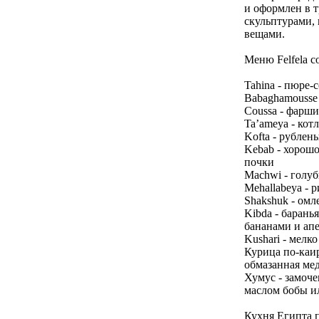
и оформлен в 
скульптурами,
вещами.
Меню Felfela 
Tahina - пюре-
Babaghamousse 
Coussa - фарш
Ta’ameya - кот
Kofta - рублен
Kebab - хорошо
почки
Machwi - голуб
Mehallabeya - 
Shakshuk - омл
Kibda - барань
бананами и ап
Kushari - мелк
Курица по-каир
обмазанная ме
Хумус - замоче
маслом бобы ил
Кухня Египта п