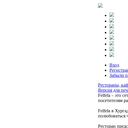
Вход
Регистра
Забыли п
Рестораны, каф
Версия для печ
Felfela – это 
посетителям р
Felfela в Хург
полюбоваться ч
Ресторан предс