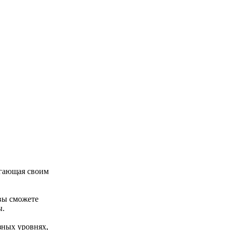
лагающая своим
 вы сможете
ы.
зных уровнях,