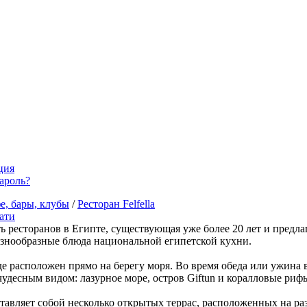
ция
ароль?
е, бары, клубы
/
Ресторан Felfella
ати
сеть ресторанов в Египте, существующая уже более 20 лет и пред
азнообразные блюда национальной египетской кухни.
аде расположен прямо на берегу моря. Во время обеда или ужина
удесным видом: лазурное море, остров Giftun и коралловые риф
тавляет собой несколько открытых террас, расположенных на ра