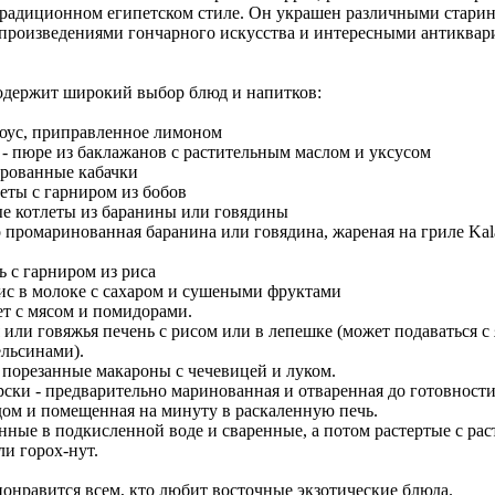
традиционном египетском стиле. Он украшен различными стар
 произведениями гончарного искусства и интересными антиква
содержит широкий выбор блюд и напитков:
соус, приправленное лимоном
- пюре из баклажанов с растительным маслом и уксусом
ированные кабачки
леты с гарниром из бобов
ые котлеты из баранины или говядины
 промаринованная баранина или говядина, жареная на гриле Kal
ь с гарниром из риса
рис в молоке с сахаром и сушеными фруктами
ет с мясом и помидорами.
я или говяжья печень с рисом или в лепешке (может подаваться с
ельсинами).
о порезанные макароны с чечевицей и луком.
ски - предварительно маринованная и отваренная до готовности
дом и помещенная на минуту в раскаленную печь.
нные в подкисленной воде и сваренные, а потом растертые с ра
и горох-нут.
онравится всем, кто любит восточные экзотические блюда.