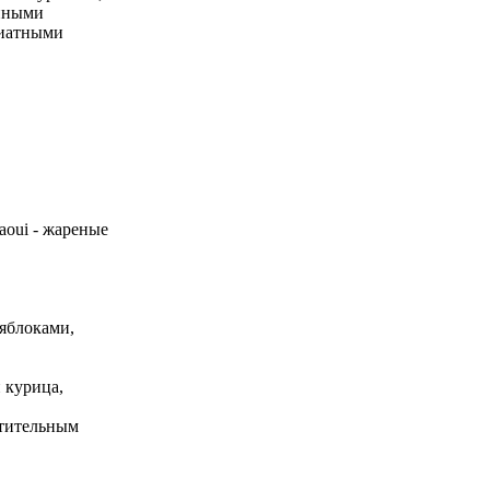
инными
риатными
aoui - жареные
 яблоками,
 курица,
стительным