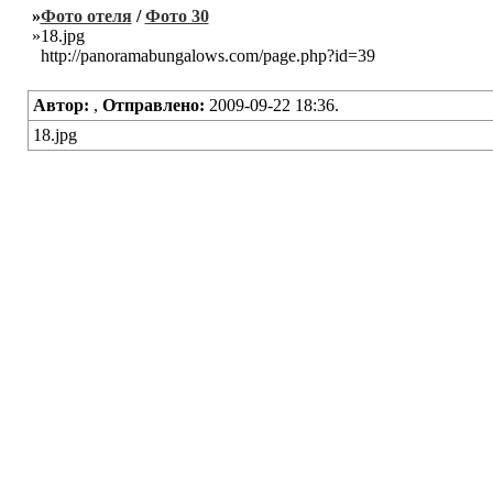
»
Фото отеля
/
Фото 30
»18.jpg
http://panoramabungalows.com/page.php?id=39
Автор:
,
Отправлено:
2009-09-22 18:36.
18.jpg